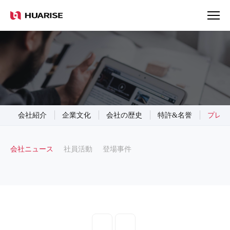
会社紹介
企業文化
会社の歴史
特許&名誉
プレス
会社ニュース
社員活動
登場事件